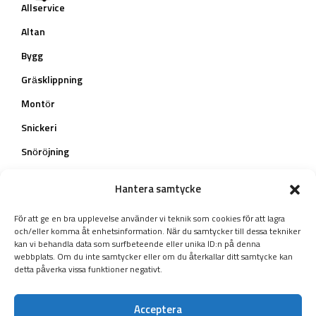
Allservice
Altan
Bygg
Gräsklippning
Montör
Snickeri
Snöröjning
Teknisk konsult
Hantera samtycke
Trädfällning
För att ge en bra upplevelse använder vi teknik som cookies för att lagra
Trädgård
och/eller komma åt enhetsinformation. När du samtycker till dessa tekniker
kan vi behandla data som surfbeteende eller unika ID:n på denna
Nå ut till oss
webbplats. Om du inte samtycker eller om du återkallar ditt samtycke kan
detta påverka vissa funktioner negativt.
Vittene Blåbärskulla 2, Trollhättan, Sverige
kent@multifixarenab.se
Acceptera
070-545 16 99