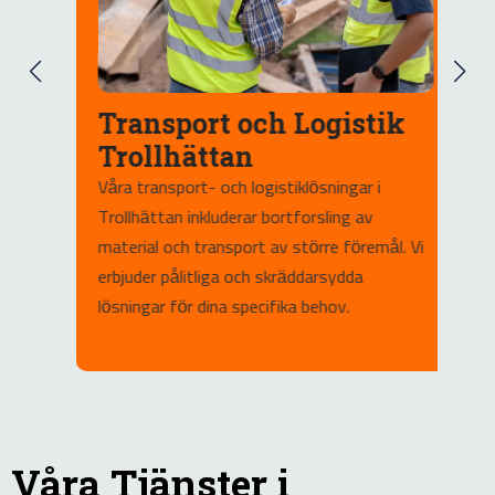
Transport och Logistik
Trollhättan
Våra transport- och logistiklösningar i
M
Trollhättan inkluderar bortforsling av
e
ng
material och transport av större föremål. Vi
a
iv
erbjuder pålitliga och skräddarsydda
d
lösningar för dina specifika behov.
d
Våra Tjänster i