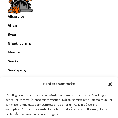
Allservice
Altan
Bygg
Gräsklippning
Montör
Snickeri
Snöröjning
Teknisk konsult
Hantera samtycke
Trädfällning
För att ge en bra upplevelse använder vi teknik som cookies för att lagra
Trädgård
och/eller komma åt enhetsinformation. När du samtycker till dessa tekniker
kan vi behandla data som surfbeteende eller unika ID:n på denna
Nå ut till oss
webbplats. Om du inte samtycker eller om du återkallar ditt samtycke kan
detta påverka vissa funktioner negativt.
Vittene Blåbärskulla 2, Trollhättan, Sverige