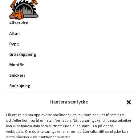
Allservice
Altan
Bygg
Gräsklippning
Montör
Snickeri
Snöröjning
Teknisk konsult
Hantera samtycke
Trädfällning
För att ge en bra upplevelse använder vi teknik som cookies för att lagra
Trädgård
och/eller komma åt enhetsinformation. När du samtycker till dessa tekniker
kan vi behandla data som surfbeteende eller unika ID:n på denna
Nå ut till oss
webbplats. Om du inte samtycker eller om du återkallar ditt samtycke kan
detta påverka vissa funktioner negativt.