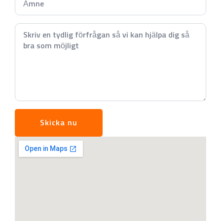
*
Meddelande
*
Skicka nu